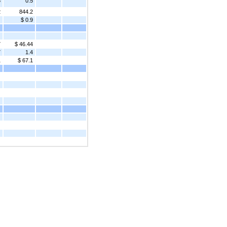
6
0.5
2
844.2
$ 0.9
7
$ 46.44
7
1.4
1
$ 67.1